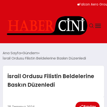
Falcon Aero Group, Kür
ANASAYFA
Ana Sayfa
Gündem
İsrail Ordusu Filistin Beldelerine Baskın Düzenledi
YAŞAM
İsrail Ordusu Filistin Beldelerine
GÜNCEL
Baskın Düzenledi
TEKNOLOJI
Paylaş
25 Temmuz 2024