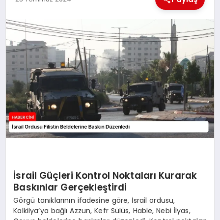
MAGAZIN
GENEL
EKONOMI
YEREL HABERLER
GÜNDEM
İsrail Güçleri Kontrol Noktaları Kurarak
Baskınlar Gerçekleştirdi
Görgü tanıklarının ifadesine göre, İsrail ordusu,
Kalkilya’ya bağlı Azzun, Kefr Sülüs, Hable, Nebi İlyas,