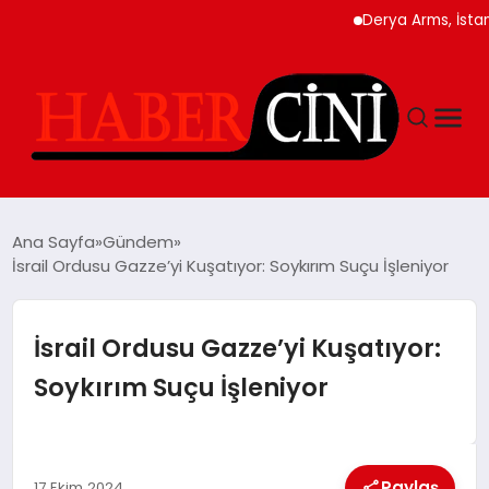
Derya Arms, İstanbul P
ANASAYFA
Ana Sayfa
Gündem
İsrail Ordusu Gazze’yi Kuşatıyor: Soykırım Suçu İşleniyor
YAŞAM
İsrail Ordusu Gazze’yi Kuşatıyor:
GÜNCEL
Soykırım Suçu İşleniyor
TEKNOLOJI
Paylaş
17 Ekim 2024