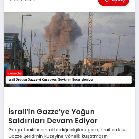
MAGAZIN
GENEL
EKONOMI
YEREL HABERLER
GÜNDEM
İsrail’in Gazze’ye Yoğun
Saldırıları Devam Ediyor
Görgü tanıklarının aktardığı bilgilere göre, İsrail ordusu
Gazze Şeridi’nin kuzeyine yönelik kuşatmasını