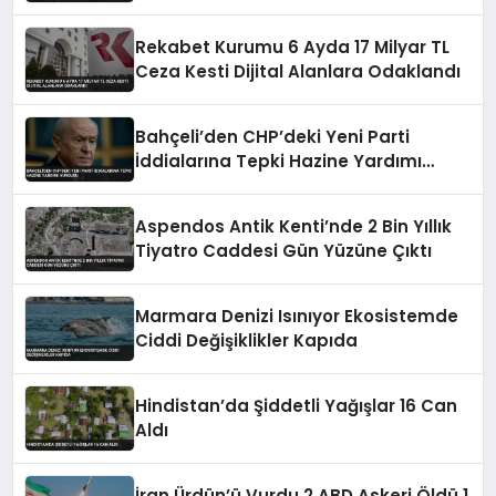
Hazırlığında
Rekabet Kurumu 6 Ayda 17 Milyar TL
Ceza Kesti Dijital Alanlara Odaklandı
Bahçeli’den CHP’deki Yeni Parti
İddialarına Tepki Hazine Yardımı
Vurgusu
Aspendos Antik Kenti’nde 2 Bin Yıllık
Tiyatro Caddesi Gün Yüzüne Çıktı
Marmara Denizi Isınıyor Ekosistemde
Ciddi Değişiklikler Kapıda
Hindistan’da Şiddetli Yağışlar 16 Can
Aldı
İran Ürdün’ü Vurdu 2 ABD Askeri Öldü 1