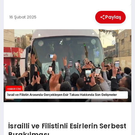
MAGAZIN
Paylaş
16 Şubat 2025
GENEL
EKONOMI
YEREL HABERLER
GÜNDEM
İsrailli ve Filistinli Esirlerin Serbest
Bırakılması