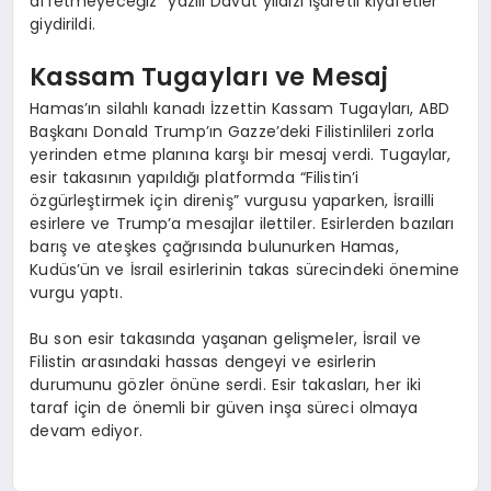
affetmeyeceğiz” yazılı Davut yıldızı işaretli kıyafetler
giydirildi.
Kassam Tugayları ve Mesaj
Hamas’ın silahlı kanadı İzzettin Kassam Tugayları, ABD
Başkanı Donald Trump’ın Gazze’deki Filistinlileri zorla
yerinden etme planına karşı bir mesaj verdi. Tugaylar,
esir takasının yapıldığı platformda “Filistin’i
özgürleştirmek için direniş” vurgusu yaparken, İsrailli
esirlere ve Trump’a mesajlar ilettiler. Esirlerden bazıları
barış ve ateşkes çağrısında bulunurken Hamas,
Kudüs’ün ve İsrail esirlerinin takas sürecindeki önemine
vurgu yaptı.
Bu son esir takasında yaşanan gelişmeler, İsrail ve
Filistin arasındaki hassas dengeyi ve esirlerin
durumunu gözler önüne serdi. Esir takasları, her iki
taraf için de önemli bir güven inşa süreci olmaya
devam ediyor.