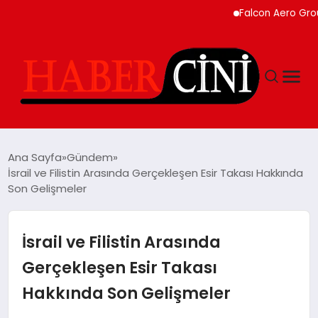
Falcon Aero Group, Kür
ANASAYFA
Ana Sayfa
Gündem
İsrail ve Filistin Arasında Gerçekleşen Esir Takası Hakkında
Son Gelişmeler
YAŞAM
GÜNCEL
İsrail ve Filistin Arasında
Gerçekleşen Esir Takası
TEKNOLOJI
Hakkında Son Gelişmeler