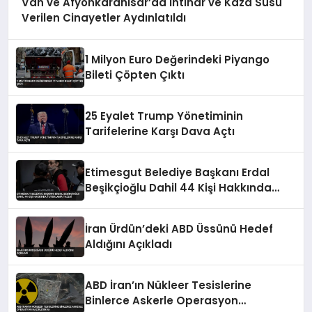
Van ve Afyonkarahisar’da İntihar ve Kaza Süsü
Verilen Cinayetler Aydınlatıldı
1 Milyon Euro Değerindeki Piyango
Bileti Çöpten Çıktı
25 Eyalet Trump Yönetiminin
Tarifelerine Karşı Dava Açtı
Etimesgut Belediye Başkanı Erdal
Beşikçioğlu Dahil 44 Kişi Hakkında
Tutuklama Talebi
İran Ürdün’deki ABD Üssünü Hedef
Aldığını Açıkladı
ABD İran’ın Nükleer Tesislerine
Binlerce Askerle Operasyon