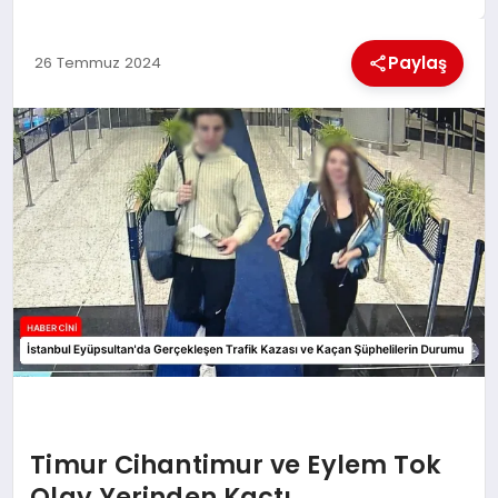
MAGAZIN
Paylaş
26 Temmuz 2024
GENEL
EKONOMI
YEREL HABERLER
GÜNDEM
Timur Cihantimur ve Eylem Tok
Olay Yerinden Kaçtı