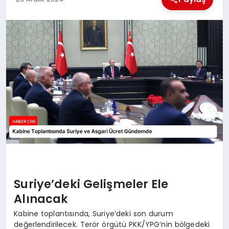
MAGAZIN
GENEL
EKONOMI
YEREL HABERLER
GÜNDEM
Suriye’deki Gelişmeler Ele
Alınacak
Kabine toplantısında, Suriye’deki son durum
değerlendirilecek. Terör örgütü PKK/YPG’nin bölgedeki