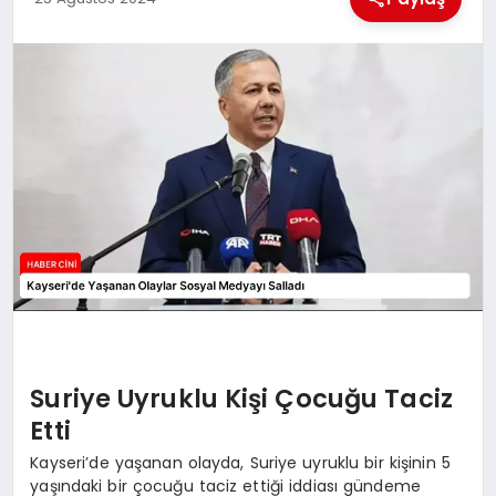
MAGAZIN
GENEL
EKONOMI
YEREL HABERLER
GÜNDEM
Suriye Uyruklu Kişi Çocuğu Taciz
Etti
Kayseri’de yaşanan olayda, Suriye uyruklu bir kişinin 5
yaşındaki bir çocuğu taciz ettiği iddiası gündeme