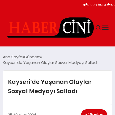
Falcon Aero Group, Kür
ANASAYFA
Ana Sayfa
Gündem
Kayseri’de Yaşanan Olaylar Sosyal Medyayı Salladı
YAŞAM
Kayseri’de Yaşanan Olaylar
GÜNCEL
Sosyal Medyayı Salladı
TEKNOLOJI
Paylaş
25 Ağustos 2024