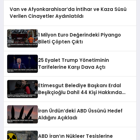
Van ve Afyonkarahisar’da İntihar ve Kaza Süsü
Verilen Cinayetler Aydınlatıldı
1 Milyon Euro Değerindeki Piyango
Bileti Çöpten Çıktı
25 Eyalet Trump Yönetiminin
Tarifelerine Karşı Dava Açtı
Etimesgut Belediye Başkanı Erdal
Beşikçioğlu Dahil 44 Kişi Hakkında
Tutuklama Talebi
İran Ürdün’deki ABD Üssünü Hedef
Aldığını Açıkladı
ABD İran’ın Nükleer Tesislerine