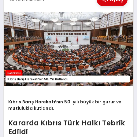
MAGAZIN
GENEL
EKONOMI
YEREL HABERLER
GÜNDEM
Kıbrıs Barış Harekatı’nın 50. yılı büyük bir gurur ve
mutlulukla kutlandı.
Kararda Kıbrıs Türk Halkı Tebrik
Edildi