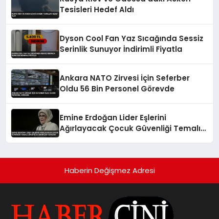
Tesisleri Hedef Aldı
Dyson Cool Fan Yaz Sıcağında Sessiz
Serinlik Sunuyor İndirimli Fiyatla
Ankara NATO Zirvesi İçin Seferber
Oldu 56 Bin Personel Görevde
Emine Erdoğan Lider Eşlerini
Ağırlayacak Çocuk Güvenliği Temalı
Zirveye Ev Sahipliği Yapacak
Haberin Değişmez Adresi