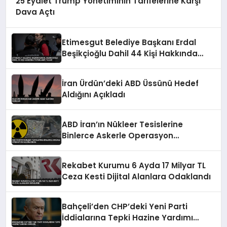
25 Eyalet Trump Yönetiminin Tarifelerine Karşı
Dava Açtı
Etimesgut Belediye Başkanı Erdal
Beşikçioğlu Dahil 44 Kişi Hakkında
Tutuklama Talebi
İran Ürdün’deki ABD Üssünü Hedef
Aldığını Açıkladı
ABD İran’ın Nükleer Tesislerine
Binlerce Askerle Operasyon
Hazırlığında
Rekabet Kurumu 6 Ayda 17 Milyar TL
Ceza Kesti Dijital Alanlara Odaklandı
Bahçeli’den CHP’deki Yeni Parti
İddialarına Tepki Hazine Yardımı