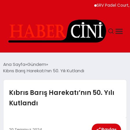
SRV Padel Court, 24 Ü
ANASAYFA
Ana Sayfa
Gündem
Kıbrıs Barış Harekatı’nın 50. Yılı Kutlandı
YAŞAM
Kıbrıs Barış Harekatı’nın 50. Yılı
GÜNCEL
Kutlandı
TEKNOLOJI
Paylaş
20 Temmuz 2024