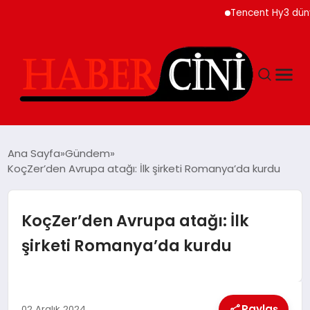
Tencent Hy3 dünya gene
ANASAYFA
Ana Sayfa
Gündem
KoçZer’den Avrupa atağı: İlk şirketi Romanya’da kurdu
YAŞAM
KoçZer’den Avrupa atağı: İlk
GÜNCEL
şirketi Romanya’da kurdu
TEKNOLOJI
Paylaş
02 Aralık 2024