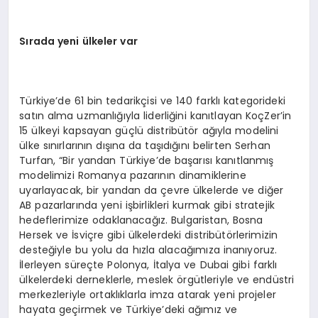
S
ı
rada yeni
ü
lkeler var
Türkiye’de 61 bin tedarikçisi ve 140 farklı kategorideki
satın alma uzmanlığıyla liderliğini kanıtlayan KoçZer’in
15 ülkeyi kapsayan güçlü distribütör ağıyla modelini
ülke sınırlarının dışına da taşıdığını belirten Serhan
Turfan, “Bir yandan Türkiye’de başarısı kanıtlanmış
modelimizi Romanya pazarının dinamiklerine
uyarlayacak, bir yandan da çevre ülkelerde ve diğer
AB pazarlarında yeni işbirlikleri kurmak gibi stratejik
hedeflerimize odaklanacağız. Bulgaristan, Bosna
Hersek ve İsviçre gibi ülkelerdeki distribütörlerimizin
desteğiyle bu yolu da hızla alacağımıza inanıyoruz.
İlerleyen süreçte Polonya, İtalya ve Dubai gibi farklı
ülkelerdeki derneklerle, meslek örgütleriyle ve endüstri
merkezleriyle ortaklıklarla imza atarak yeni projeler
hayata geçirmek ve Türkiye’deki ağımız ve