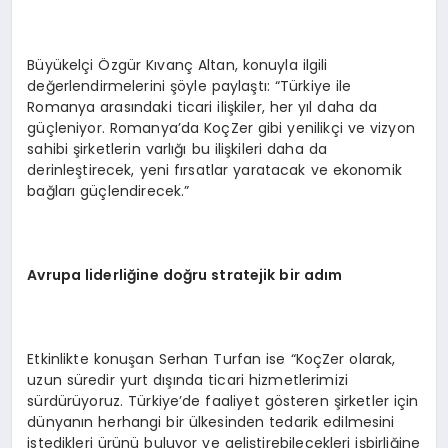
Büyükelçi Özgür Kıvanç Altan, konuyla ilgili
değerlendirmelerini şöyle paylaştı: “Türkiye ile
Romanya arasındaki ticari ilişkiler, her yıl daha da
güçleniyor. Romanya’da KoçZer gibi yenilikçi ve vizyon
sahibi şirketlerin varlığı bu ilişkileri daha da
derinleştirecek, yeni fırsatlar yaratacak ve ekonomik
bağları güçlendirecek.”
Avrupa liderli
ğ
ine do
ğ
ru stratejik bir ad
ı
m
Etkinlikte konuşan Serhan Turfan ise “KoçZer olarak,
uzun süredir yurt dışında ticari hizmetlerimizi
sürdürüyoruz. Türkiye’de faaliyet gösteren şirketler için
dünyanın herhangi bir ülkesinden tedarik edilmesini
istedikleri ürünü buluyor ve geliştirebilecekleri işbirliğine