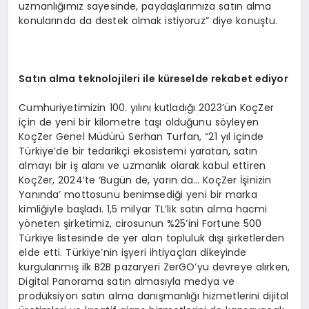
uzmanlığımız sayesinde, paydaşlarımıza satın alma
konularında da destek olmak istiyoruz” diye konuştu.
Satı
n alma teknolojileri ile k
ü
reselde rekabet ediyor
Cumhuriyetimizin 100. yılını kutladığı 2023’ün KoçZer
için de yeni bir kilometre taşı olduğunu söyleyen
KoçZer Genel Müdürü Serhan Turfan, “21 yıl içinde
Türkiye’de bir tedarikçi ekosistemi yaratan, satın
almayı bir iş alanı ve uzmanlık olarak kabul ettiren
KoçZer, 2024’te ‘Bugün de, yarın da… KoçZer İşinizin
Yanında’ mottosunu benimsediği yeni bir marka
kimliğiyle başladı. 1,5 milyar TL’lik satın alma hacmi
yöneten şirketimiz, cirosunun %25’ini Fortune 500
Türkiye listesinde de yer alan topluluk dışı şirketlerden
elde etti. Türkiye’nin işyeri ihtiyaçları dikeyinde
kurgulanmış ilk B2B pazaryeri ZerGO’yu devreye alırken,
Digital Panorama satın almasıyla medya ve
prodüksiyon satın alma danışmanlığı hizmetlerini dijital