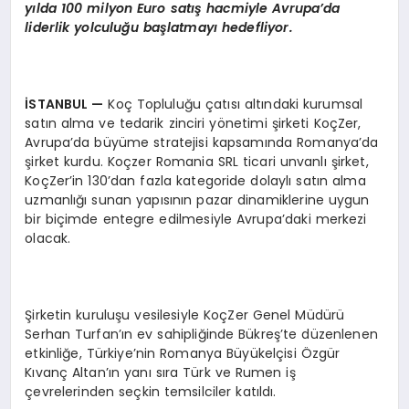
y
ı
lda 100 milyon Euro sat
ış
hacmiyle Avrupa
’
da
liderlik yolculu
ğ
u ba
ş
latmay
ı
hedefliyor.
İ
STANBUL
—
Koç Topluluğu çatısı altındaki kurumsal
satın alma ve tedarik zinciri yönetimi şirketi KoçZer,
Avrupa’da büyüme stratejisi kapsamında Romanya’da
şirket kurdu. Koçzer Romania SRL ticari unvanlı şirket,
KoçZer’in 130’dan fazla kategoride dolaylı satın alma
uzmanlığı sunan yapısının pazar dinamiklerine uygun
bir biçimde entegre edilmesiyle Avrupa’daki merkezi
olacak.
Şirketin kuruluşu vesilesiyle KoçZer Genel Müdürü
Serhan Turfan’ın ev sahipliğinde Bükreş’te düzenlenen
etkinliğe, Türkiye’nin Romanya Büyükelçisi Özgür
Kıvanç Altan’ın yanı sıra Türk ve Rumen iş
çevrelerinden seçkin temsilciler katıldı.