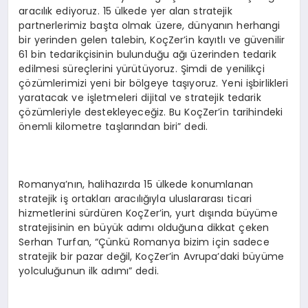
aracılık ediyoruz. 15 ülkede yer alan stratejik
partnerlerimiz başta olmak üzere, dünyanın herhangi
bir yerinden gelen talebin, KoçZer’in kayıtlı ve güvenilir
61 bin tedarikçisinin bulunduğu ağı üzerinden tedarik
edilmesi süreçlerini yürütüyoruz. Şimdi de yenilikçi
çözümlerimizi yeni bir bölgeye taşıyoruz. Yeni işbirlikleri
yaratacak ve işletmeleri dijital ve stratejik tedarik
çözümleriyle destekleyeceğiz. Bu KoçZer’in tarihindeki
önemli kilometre taşlarından biri” dedi.
Romanya’nın, halihazırda 15 ülkede konumlanan
stratejik iş ortakları aracılığıyla uluslararası ticari
hizmetlerini sürdüren KoçZer’in, yurt dışında büyüme
stratejisinin en büyük adımı olduğuna dikkat çeken
Serhan Turfan, “Çünkü Romanya bizim için sadece
stratejik bir pazar değil, KoçZer’in Avrupa’daki büyüme
yolculuğunun ilk adımı” dedi.