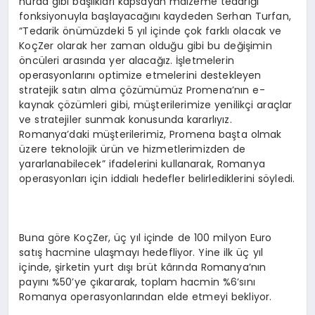
hurda gibi başlıkları kapsayan malzeme tedariği
fonksiyonuyla başlayacağını kaydeden Serhan Turfan,
“Tedarik önümüzdeki 5 yıl içinde çok farklı olacak ve
KoçZer olarak her zaman olduğu gibi bu değişimin
öncüleri arasında yer alacağız. İşletmelerin
operasyonlarını optimize etmelerini destekleyen
stratejik satın alma çözümümüz Promena’nın e-
kaynak çözümleri gibi, müşterilerimize yenilikçi araçlar
ve stratejiler sunmak konusunda kararlıyız.
Romanya’daki müşterilerimiz, Promena başta olmak
üzere teknolojik ürün ve hizmetlerimizden de
yararlanabilecek” ifadelerini kullanarak, Romanya
operasyonları için iddialı hedefler belirlediklerini söyledi.
Buna göre KoçZer, üç yıl içinde de 100 milyon Euro
satış hacmine ulaşmayı hedefliyor. Yine ilk üç yıl
içinde, şirketin yurt dışı brüt kârında Romanya’nın
payını %50’ye çıkararak, toplam hacmin %6’sını
Romanya operasyonlarından elde etmeyi bekliyor.