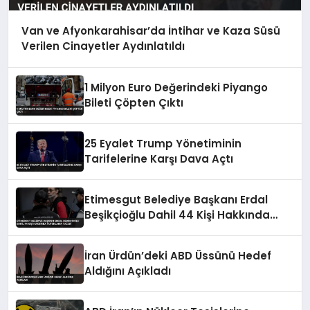
Van ve Afyonkarahisar’da İntihar ve Kaza Süsü
Verilen Cinayetler Aydınlatıldı
1 Milyon Euro Değerindeki Piyango
Bileti Çöpten Çıktı
25 Eyalet Trump Yönetiminin
Tarifelerine Karşı Dava Açtı
Etimesgut Belediye Başkanı Erdal
Beşikçioğlu Dahil 44 Kişi Hakkında
Tutuklama Talebi
İran Ürdün’deki ABD Üssünü Hedef
Aldığını Açıkladı