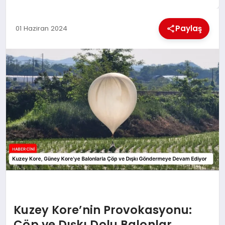
MAGAZIN
Paylaş
01 Haziran 2024
GENEL
EKONOMI
YEREL HABERLER
GÜNDEM
Kuzey Kore’nin Provokasyonu:
Çöp ve Dışkı Dolu Balonlar