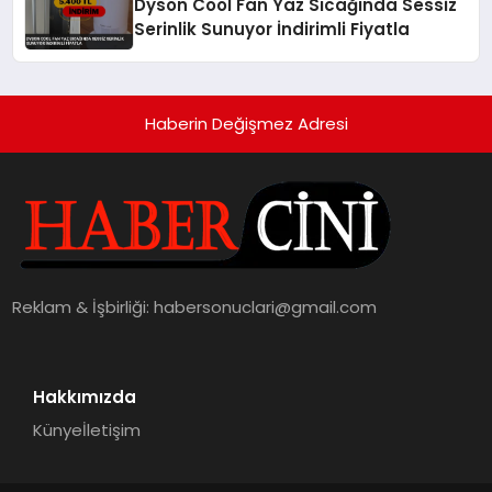
Dyson Cool Fan Yaz Sıcağında Sessiz
Serinlik Sunuyor İndirimli Fiyatla
Haberin Değişmez Adresi
Reklam & İşbirliği:
habersonuclari@gmail.com
Hakkımızda
Künye
İletişim