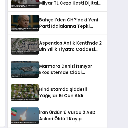
Milyar TL Ceza Kesti Dijital
Alanlara Odaklandı
Bahçeli’den CHP’deki Yeni
Parti İddialarına Tepki
Hazine Yardımı Vurgusu
Aspendos Antik Kenti’nde 2
Bin Yıllık Tiyatro Caddesi
Gün Yüzüne Çıktı
Marmara Denizi Isınıyor
Ekosistemde Ciddi
Değişiklikler Kapıda
Hindistan’da Şiddetli
Yağışlar 16 Can Aldı
İran Ürdün’ü Vurdu 2 ABD
Askeri Öldü 1 Kayıp