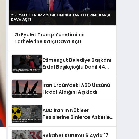
25 Eyalet Trump Yönetiminin
Tarifelerine Karşı Dava Açtı
Etimesgut Belediye Başkanı
Erdal Beşikçioğlu Dahil 44
Kişi Hakkında Tutuklama
Talebi
İran Ürdün’deki ABD Üssünü
Hedef Aldığını Açıkladı
ABD İran’ın Nükleer
Tesislerine Binlerce Askerle
Operasyon Hazırlığında
Rekabet Kurumu 6 Ayda 17