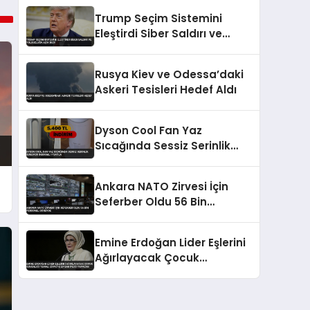
Trump Seçim Sistemini
Eleştirdi Siber Saldırı ve
Yolsuzluğa Açık Dedi
Rusya Kiev ve Odessa’daki
Askeri Tesisleri Hedef Aldı
Dyson Cool Fan Yaz
Sıcağında Sessiz Serinlik
Sunuyor İndirimli Fiyatla
Ankara NATO Zirvesi İçin
Seferber Oldu 56 Bin
Personel Görevde
Emine Erdoğan Lider Eşlerini
Ağırlayacak Çocuk
Güvenliği Temalı Zirveye Ev
Sahipliği Yapacak