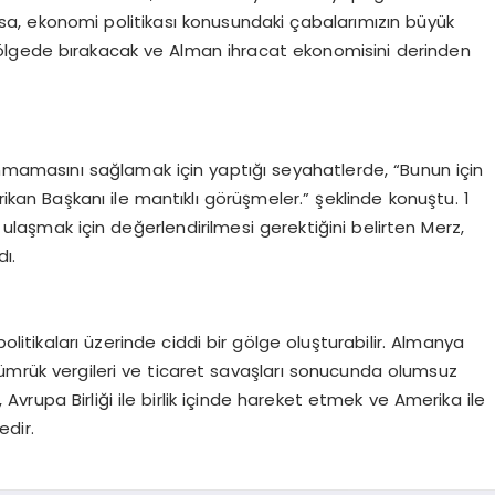
sa, ekonomi politikası konusundaki çabalarımızın büyük
i gölgede bırakacak ve Alman ihracat ekonomisini derinden
nmamasını sağlamak için yaptığı seyahatlerde, “Bunun için
erikan Başkanı ile mantıklı görüşmeler.” şeklinde konuştu. 1
laşmak için değerlendirilmesi gerektiğini belirten Merz,
dı.
olitikaları üzerinde ciddi bir gölge oluşturabilir. Almanya
gümrük vergileri ve ticaret savaşları sonucunda olumsuz
, Avrupa Birliği ile birlik içinde hareket etmek ve Amerika ile
dir.