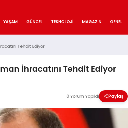
YAŞAM
GÜNCEL
TEKNOLOJI
MAGAZIN
GENEL
racatını Tehdit Ediyor
lman İhracatını Tehdit Ediyor
0 Yorum Yapıldı
Paylaş