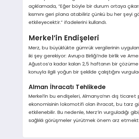
açıklamada, “Eğer böyle bir durum ortaya çıkar
kısmını geri plana atabiliriz çünkü bu her şey
etkileyecektir.” ifadelerini kullandı.
Merkel’in Endişeleri
Merz, bu büyüklükte gümrük vergilerinin uygula
iki şey gerekiyor: Avrupa Birliği’nde birlik ve Am
Ağustos’a kadar kalan 2,5 haftanın bir çözüme u
konuyla ilgili yoğun bir şekilde çalıştığını vurgula
Alman İhracatı Tehlikede
Merkel’in bu endişeleri, Almanya’nın dış ticaret p
ekonomisinin lokomotifi olan ihracat, bu tarz 
etkilenebilir. Bu nedenle, Merz’in vurguladığı gibi
sağlıklı görüşmeler yürütmek önem arz etmekte