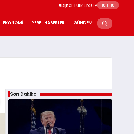
Dijital Türk Lirası Projesi Ekosistem Başvur
10:11:11
EKONOMI
YEREL HABERLER
GÜNDEM
Son Dakika