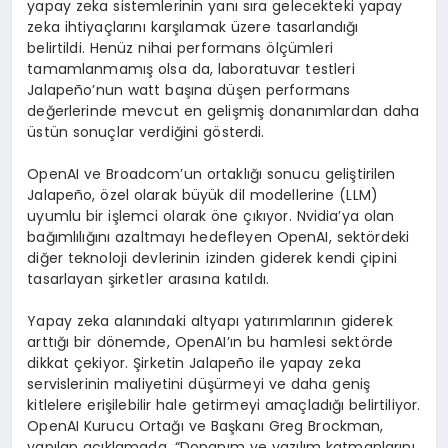
yapay zeka sistemlerinin yanı sıra gelecekteki yapay
zeka ihtiyaçlarını karşılamak üzere tasarlandığı
belirtildi. Henüz nihai performans ölçümleri
tamamlanmamış olsa da, laboratuvar testleri
Jalapeño’nun watt başına düşen performans
değerlerinde mevcut en gelişmiş donanımlardan daha
üstün sonuçlar verdiğini gösterdi.
OpenAI ve Broadcom’un ortaklığı sonucu geliştirilen
Jalapeño, özel olarak büyük dil modellerine (LLM)
uyumlu bir işlemci olarak öne çıkıyor. Nvidia’ya olan
bağımlılığını azaltmayı hedefleyen OpenAI, sektördeki
diğer teknoloji devlerinin izinden giderek kendi çipini
tasarlayan şirketler arasına katıldı.
Yapay zeka alanındaki altyapı yatırımlarının giderek
arttığı bir dönemde, OpenAI’ın bu hamlesi sektörde
dikkat çekiyor. Şirketin Jalapeño ile yapay zeka
servislerinin maliyetini düşürmeyi ve daha geniş
kitlelere erişilebilir hale getirmeyi amaçladığı belirtiliyor.
OpenAI Kurucu Ortağı ve Başkanı Greg Brockman,
yapılan açıklamada, “Donanım ve yazılım katmanlarını