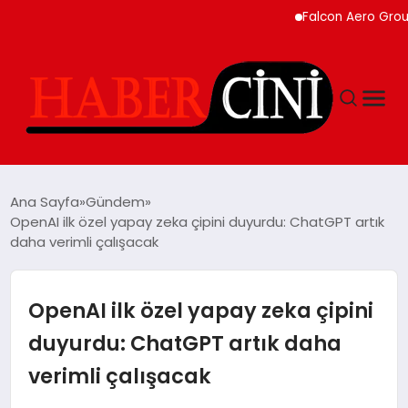
Falcon Aero Group, Kür
ANASAYFA
Ana Sayfa
Gündem
OpenAI ilk özel yapay zeka çipini duyurdu: ChatGPT artık
daha verimli çalışacak
YAŞAM
GÜNCEL
OpenAI ilk özel yapay zeka çipini
duyurdu: ChatGPT artık daha
TEKNOLOJI
verimli çalışacak