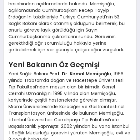
hesabından açıklamalarda bulundu. Memişoğlu,
açıklamasında Cumhurbaşkanı Recep Tayyip
Erdoğan’ın takdirleriyle Türkiye Cumhuriyeti’nin 53.
Sağlık Bakanı olarak atanmış olduğunu belirterek, bu
onurlu göreve layık görüldüğü için Sayın
Cumhurbaşkanı’na şükranlarını sundu. Görevinin
gerektirdiği ağır sorumluluğu hakkıyla yerine
getirebilmek için var gücüyle çalışacağını vurguladı.
Yeni Bakanın Öz Geçmişi
Yeni Sağlık Bakanı
Prof. Dr. Kemal Memişoğlu
, 1966
yılında Trabzon’da doğan ve Hacettepe Üniversitesi
Tıp Fakültesi’nden mezun olan bir isimdir. Genel
Cerrahi Uzmanlığını 1995 yılında alan Memişoğlu,
kariyerinde çeşitli hastanelerde görevler almıştır.
Miami Üniversitesi’nde Karaciğer ve Gastrointestinal
Transplantasyon ünitesinde de bulunan Memişoğlu,
İstanbul Üniversitesi Cerrahpaşa Tıp Fakültesi’nde
Başasistanlık yapmıştır. 2002 yılından bu yana İstanbul
İl Sağlık Müdürlüğü görevini yürüten Memişoğlu, evli ve
3 çocuk babasıdır.