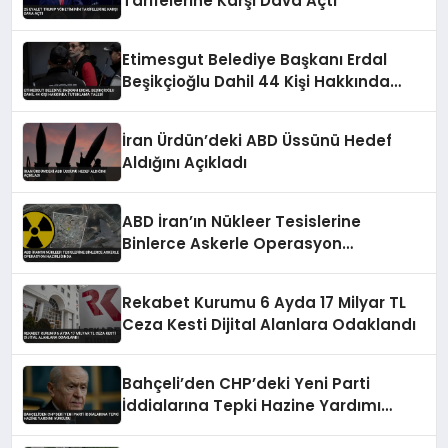
Tarifelerine Karşı Dava Açtı
Etimesgut Belediye Başkanı Erdal
Beşikçioğlu Dahil 44 Kişi Hakkında
Tutuklama Talebi
İran Ürdün’deki ABD Üssünü Hedef
Aldığını Açıkladı
ABD İran’ın Nükleer Tesislerine
Binlerce Askerle Operasyon
Hazırlığında
Rekabet Kurumu 6 Ayda 17 Milyar TL
Ceza Kesti Dijital Alanlara Odaklandı
Bahçeli’den CHP’deki Yeni Parti
İddialarına Tepki Hazine Yardımı
Vurgusu