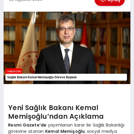
MAGAZIN
GENEL
EKONOMI
YEREL HABERLER
GÜNDEM
Yeni Sağlık Bakanı Kemal
Memişoğlu’ndan Açıklama
Resmi Gazete’de
yayımlanan karar ile Sağlık Bakanlığı
görevine atanan
Kemal Memişoğlu
, sosyal medya