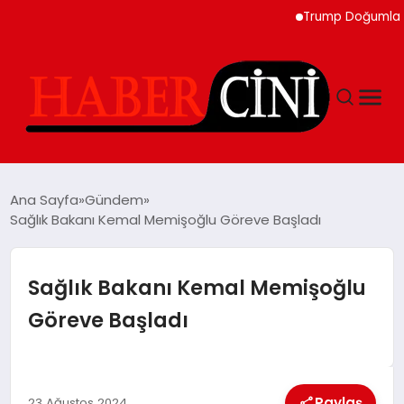
Trump Doğumla Vatanda
ANASAYFA
Ana Sayfa
Gündem
Sağlık Bakanı Kemal Memişoğlu Göreve Başladı
YAŞAM
Sağlık Bakanı Kemal Memişoğlu
GÜNCEL
Göreve Başladı
TEKNOLOJI
Paylaş
23 Ağustos 2024