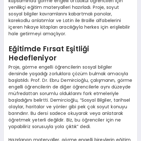
kapsamında görme engelli ortaokul öğrencileri için
yenilikçi eğitim materyalleri hazırladı. Proje, soyut
sosyal bilgiler kavramlarını kabartmalı panolar,
karekodlu anlatımlar ve Latin ile Braille alfabelerini
içeren hikaye kitapları aracılığıyla herkes için erişilebilir
hale getirmeyi amaçlıyor.
Eğitimde Fırsat Eşitliği
Hedefleniyor
Proje, görme engelli öğrencilerin sosyal bilgiler
dersinde yaşadığı zorluklara çözüm bulmak amacıyla
başlatıldı. Prof. Dr. Ebru Demircioğlu, çalışmanın, görme
engelli öğrencilerin de diğer öğrencilerle aynı düzeyde
müfredattan sorumlu olduklarını fark etmeleriyle
başladığını belirtti. Demircioğlu, “Sosyal Bilgiler, tarihsel
olaylar, haritalar ve yönler gibi pek çok soyut konuyu
barındırır. Bu dersi sadece okuyarak veya anlatarak
öğretmek yeterli değildir. Biz, bu öğrenciler için ne
yapabiliriz sorusuyla yola çıktık” dedi.
Hazırlanan materyaller, görme engelli bireylerin eğitim