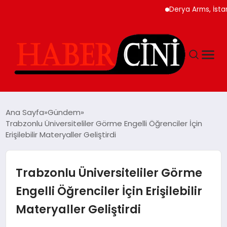
Derya Arms, İstanbul P
ANASAYFA
Ana Sayfa
Gündem
Trabzonlu Üniversiteliler Görme Engelli Öğrenciler İçin
Erişilebilir Materyaller Geliştirdi
YAŞAM
GÜNCEL
Trabzonlu Üniversiteliler Görme
Engelli Öğrenciler İçin Erişilebilir
TEKNOLOJI
Materyaller Geliştirdi