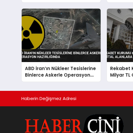
Hakkında
ABD İran’ın Nükleer Tesislerine
Rekabet 
Binlerce Askerle Operasyon
Milyar TL 
Hazırlığında
Alanlara
Haberin Değişmez Adresi