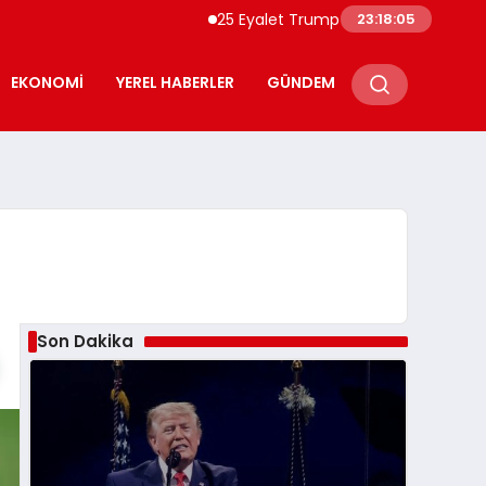
25 Eyalet Trump Yönetiminin Tarifelerine
23:18:06
EKONOMI
YEREL HABERLER
GÜNDEM
Son Dakika