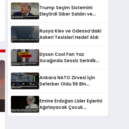
Trump Seçim Sistemini
Eleştirdi Siber Saldırı ve
Yolsuzluğa Açık Dedi
Rusya Kiev ve Odessa’daki
Askeri Tesisleri Hedef Aldı
Dyson Cool Fan Yaz
Sıcağında Sessiz Serinlik
Sunuyor İndirimli Fiyatla
Ankara NATO Zirvesi İçin
Seferber Oldu 56 Bin
Personel Görevde
Emine Erdoğan Lider Eşlerini
Ağırlayacak Çocuk
Güvenliği Temalı Zirveye Ev
Sahipliği Yapacak