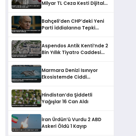
Milyar TL Ceza Kesti Dijital
Alanlara Odaklandı
Bahçeli’den CHP’deki Yeni
Parti İddialarına Tepki
Hazine Yardımı Vurgusu
Aspendos Antik Kenti’nde 2
Bin Yıllık Tiyatro Caddesi
Gün Yüzüne Çıktı
Marmara Denizi Isınıyor
Ekosistemde Ciddi
Değişiklikler Kapıda
Hindistan’da Şiddetli
Yağışlar 16 Can Aldı
İran Ürdün’ü Vurdu 2 ABD
Askeri Öldü 1 Kayıp