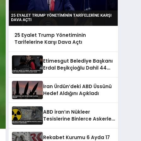
25 Eyalet Trump Yönetiminin
Tarifelerine Karşı Dava Açtı
Etimesgut Belediye Başkanı
Erdal Beşikçioğlu Dahil 44
Kişi Hakkında Tutuklama
Talebi
İran Ürdün’deki ABD Üssünü
Hedef Aldığını Açıkladı
ABD İran’ın Nükleer
Tesislerine Binlerce Askerle
Operasyon Hazırlığında
Rekabet Kurumu 6 Ayda 17