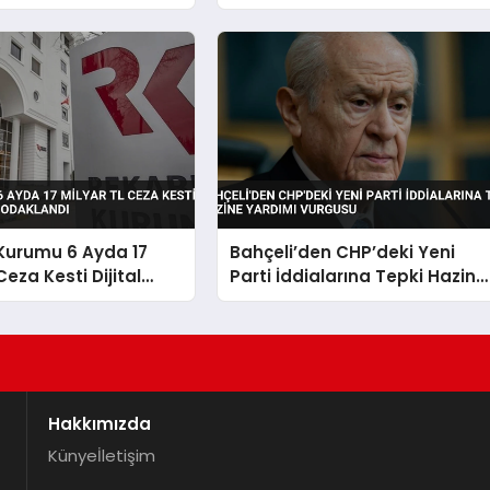
 Tutuklama Talebi
Kurumu 6 Ayda 17
Bahçeli’den CHP’deki Yeni
Ceza Kesti Dijital
Parti İddialarına Tepki Hazine
 Odaklandı
Yardımı Vurgusu
Hakkımızda
Künye
İletişim