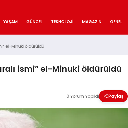
YAŞAM
GÜNCEL
TEKNOLOJI
MAGAZIN
GENEL
mi” el-Minuki öldürüldü
ralı ismi” el-Minuki öldürüldü
0 Yorum Yapıldı
Paylaş