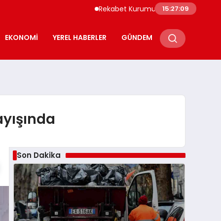
Rekabet Kurumu Burun Spreyi Pazarında İhl
15:27:10
EKONOMI
YEREL HABERLER
GÜNDEM
ayışında
Son Dakika