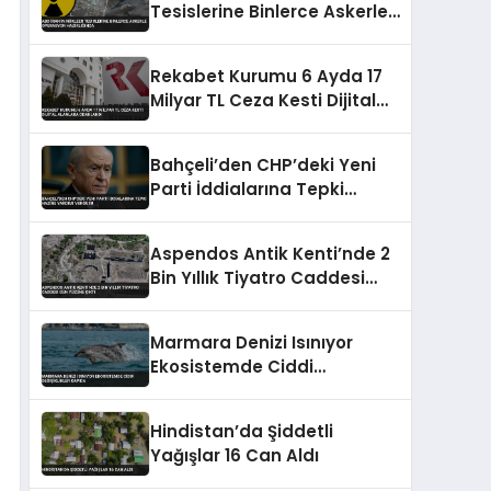
Tesislerine Binlerce Askerle
Operasyon Hazırlığında
Rekabet Kurumu 6 Ayda 17
Milyar TL Ceza Kesti Dijital
Alanlara Odaklandı
Bahçeli’den CHP’deki Yeni
Parti İddialarına Tepki
Hazine Yardımı Vurgusu
Aspendos Antik Kenti’nde 2
Bin Yıllık Tiyatro Caddesi
Gün Yüzüne Çıktı
Marmara Denizi Isınıyor
Ekosistemde Ciddi
Değişiklikler Kapıda
Hindistan’da Şiddetli
Yağışlar 16 Can Aldı