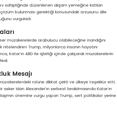
 ev sahipliğinde düzenlenen akşam yemeğine katılan
ir çözüm bulunması gerektiği konusundaki arzusunu dile
duğunu vurguladı.
aları
leer müzakerelerde arabulucu olabileceğine inandığını
rak nitelendiren Trump, milyonlarca insanın hayatını
rıca, Katar’ın ABD ile işbirliği içinde çalışarak müzakerelerin
ledi.
tluk Mesajı
müzakerelerdeki rolüne dikkat çekti ve ülkeye teşekkür etti.
ir asker Idan Alexander’ın serbest bırakılmasında Katar’ın
aklaşımın önemine vurgu yapan Trump, sert politikalar yerine