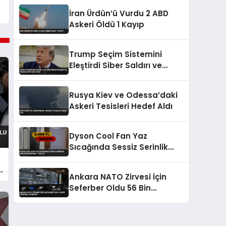
İran Ürdün’ü Vurdu 2 ABD
Askeri Öldü 1 Kayıp
Trump Seçim Sistemini
Eleştirdi Siber Saldırı ve
Yolsuzluğa Açık Dedi
Rusya Kiev ve Odessa’daki
Askeri Tesisleri Hedef Aldı
Dyson Cool Fan Yaz
Sıcağında Sessiz Serinlik
Sunuyor İndirimli Fiyatla
Ankara NATO Zirvesi İçin
Seferber Oldu 56 Bin
Personel Görevde