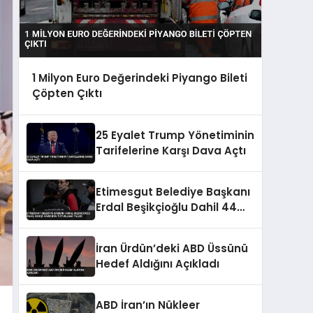
1 Milyon Euro Değerindeki Piyango Bileti
Çöpten Çıktı
25 Eyalet Trump Yönetiminin
Tarifelerine Karşı Dava Açtı
Etimesgut Belediye Başkanı
Erdal Beşikçioğlu Dahil 44
Kişi Hakkında Tutuklama
Talebi
İran Ürdün’deki ABD Üssünü
Hedef Aldığını Açıkladı
ABD İran’ın Nükleer