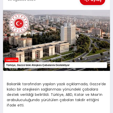
MAGAZIN
GENEL
EKONOMI
YEREL HABERLER
GÜNDEM
Bakanlık tarafından yapılan yazılı açıklamada, Gazze’de
kalıcı bir ateşkesin sağlanması yönündeki çabalara
destek verildiği belirtildi. Türkiye, ABD, Katar ve Mısır’ın
arabuluculuğunda yürütülen çabaları takdir ettiğini
ifade etti.