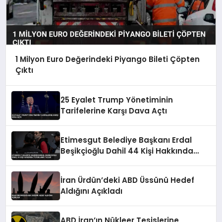
1 Milyon Euro Değerindeki Piyango Bileti Çöpten
Çıktı
25 Eyalet Trump Yönetiminin
Tarifelerine Karşı Dava Açtı
Etimesgut Belediye Başkanı Erdal
Beşikçioğlu Dahil 44 Kişi Hakkında
Tutuklama Talebi
İran Ürdün’deki ABD Üssünü Hedef
Aldığını Açıkladı
ABD İran’ın Nükleer Tesislerine