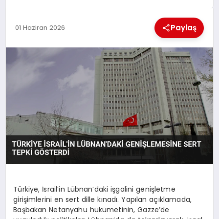
MAGAZIN
Paylaş
01 Haziran 2026
GENEL
EKONOMI
YEREL HABERLER
GÜNDEM
Türkiye, İsrail’in Lübnan’daki işgalini genişletme
girişimlerini en sert dille kınadı. Yapılan açıklamada,
Başbakan Netanyahu hükümetinin, Gazze’de