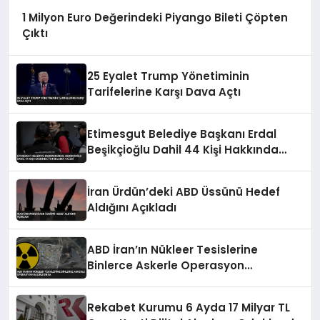
1 Milyon Euro Değerindeki Piyango Bileti Çöpten
Çıktı
25 Eyalet Trump Yönetiminin
Tarifelerine Karşı Dava Açtı
Etimesgut Belediye Başkanı Erdal
Beşikçioğlu Dahil 44 Kişi Hakkında
Tutuklama Talebi
İran Ürdün’deki ABD Üssünü Hedef
Aldığını Açıkladı
ABD İran’ın Nükleer Tesislerine
Binlerce Askerle Operasyon
Hazırlığında
Rekabet Kurumu 6 Ayda 17 Milyar TL