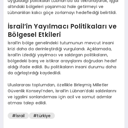
uyguladığı politikaları Lübnan’da da tekrarlayarak, işgal
altındaki bölgeleri yaşanmaz hale getirmeyi ve
Lübnanlıları kalıcı göçe zorlamayı hedeflediği belirtildi.
İsrail’in Yayılmacı Politikaları ve
Bölgesel Etkileri
İsrail’in bölge genelindeki tutumunun mevcut insani
krizi daha da derinleştirdiği vurgulandı. Açıklamada,
İsrail’in izlediği yayılmacı ve saldırgan politikaların,
bölgedeki barış ve istikrar arayışlarını doğrudan hedef
aldığı ifade edildi. Bu politikaların insani durumu daha
da ağırlaştırdığı kaydedildi.
Uluslararası toplumdan, özellikle Birleşmiş Milletler
Güvenlik Konseyi’nden, İsrail’in Lübnan’daki saldırılarını
ve işgalini sonlandırması için acil ve somut adımlar
atması talep edildi.
#İsrail
#türkiye