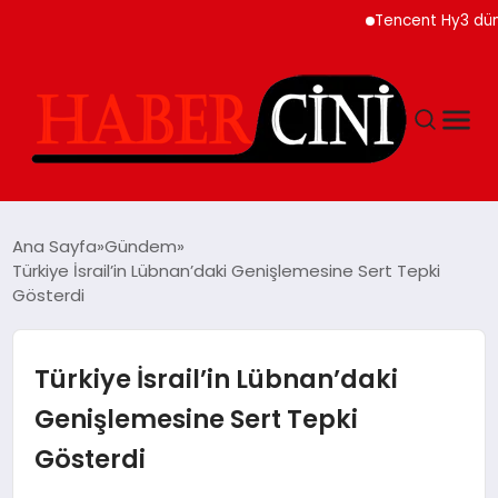
Tencent Hy3 dünya ge
ANASAYFA
Ana Sayfa
Gündem
Türkiye İsrail’in Lübnan’daki Genişlemesine Sert Tepki
Gösterdi
YAŞAM
GÜNCEL
Türkiye İsrail’in Lübnan’daki
Genişlemesine Sert Tepki
TEKNOLOJI
Gösterdi