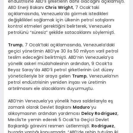
endüstrisine ABD’li şirketlerin dahil olacağını açıklamıştı.
ABD Enerji Bakanı
Chris Wright
, 7 Ocak’taki
açıklamasında, Venezuela’da görmek istedikleri
değişiklikleri sağlamak için ülkenin petrol satışlarını
kontrol etmeleri gerektiğini belirterek, Venezuela
petrolünü “süresiz” şekilde satacaklarını söylemişti.
Trump
, 7 Ocak’taki açıklamasında, Venezuela’daki
geçici yönetimin ABD’ye 30 ila 50 milyon varil petrol
teslim edeceğini belirtmişti. ABD’nin Venezuela’ya
yönelik askeri müdahalesinin ardından, 9 Ocak’ta
Beyaz Saray’da ABD’li petrol şirketlerinin üst düzey
yöneticileriyle bir araya gelen
Trump
, Venezuela’nın
petrol endüstrisinin yeniden inşası ve üretimin
artırılmasını ele alacaklarını duyurmuştu.
ABD’nin Venezuela’ya yönelik hava saldırılarıyla eş
zamanlı olarak Devlet Başkanı
Maduro
‘yu
alıkoymasının ardından yardımcısı
Delcy Rodriguez
,
Meclis’te yemin ederek 5 Ocak’ta Geçici Devlet
Başkanlığı görevini resmen üstlenmişti.
Rodriguez
,
burada yaptığı konuşmada, “ABD’de rehin tutulan iki