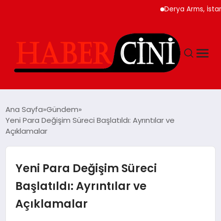
Derya Arms, İstanbul P
ANASAYFA
Ana Sayfa
Gündem
Yeni Para Değişim Süreci Başlatıldı: Ayrıntılar ve
Açıklamalar
YAŞAM
GÜNCEL
Yeni Para Değişim Süreci
Başlatıldı: Ayrıntılar ve
TEKNOLOJI
Açıklamalar