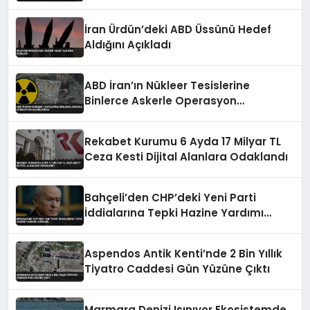
Tutuklama Talebi
İran Ürdün’deki ABD Üssünü Hedef
Aldığını Açıkladı
ABD İran’ın Nükleer Tesislerine
Binlerce Askerle Operasyon
Hazırlığında
Rekabet Kurumu 6 Ayda 17 Milyar TL
Ceza Kesti Dijital Alanlara Odaklandı
Bahçeli’den CHP’deki Yeni Parti
İddialarına Tepki Hazine Yardımı
Vurgusu
Aspendos Antik Kenti’nde 2 Bin Yıllık
Tiyatro Caddesi Gün Yüzüne Çıktı
Marmara Denizi Isınıyor Ekosistemde